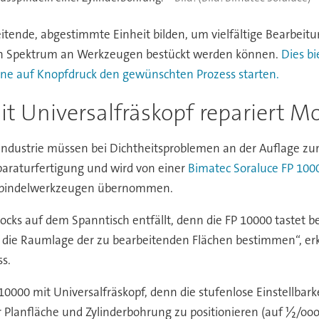
tende, abgestimmte Einheit bilden, um vielfältige Bearbeit
ten Spektrum an Werkzeugen bestückt werden können.
Dies bi
ne auf Knopfdruck den gewünschten Prozess starten.
t Universalfräskopf repariert M
industrie müssen bei Dichtheitsproblemen an der Auflage zu
paraturfertigung und wird von einer
Bimatec Soraluce FP 100
usspindelwerkzeugen übernommen.
cks auf dem Spanntisch entfällt, denn die FP 10000 tastet b
 die Raumlage der zu bearbeitenden Flächen bestimmen“, erkl
s.
10000 mit Universalfräskopf, denn die stufenlose Einstellba
Planfläche und Zylinderbohrung zu positionieren (auf ½/ooo°