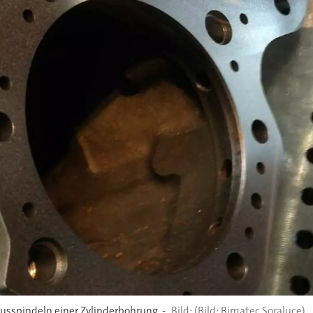
Ausspindeln einer Zylinderbohrung. -
(Bild: Bimatec Soraluce)