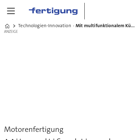
Technologien-Innovation
Mit multifunktionalem Kühlschmierstoff auf die Pole-Position
Home
ANZEIGE
ANZEIGE
Motorenfertigung