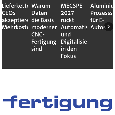
Lieferkettenresilienz:
Warum
MECSPE
Aluminiu
CEOs
Daten
2027
Prozesssi
akzeptieren
die Basis
rückt
für E-
Mehrkosten
moderner
Automatisierung
Autos
CNC-
und
Fertigung
Digitalisierung
sind
in den
Fokus