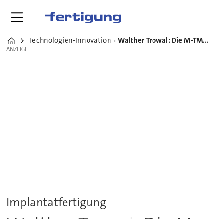
Technologien-Innovation
Walther Trowal: Die M-TMD 6M poliert Knieimplantate auf Hochglanz
Home
ANZEIGE
ANZEIGE
Implantatfertigung