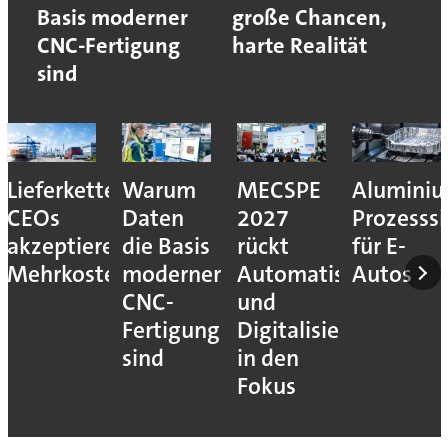
Basis moderner
große Chancen,
CNC-Fertigung
harte Realität
sind
Lieferkettenresilienz:
Warum
MECSPE
Aluminiu
CEOs
Daten
2027
Prozesssi
akzeptieren
die Basis
rückt
für E-
Mehrkosten
moderner
Automatisierung
Autos
CNC-
und
Fertigung
Digitalisierung
sind
in den
Fokus