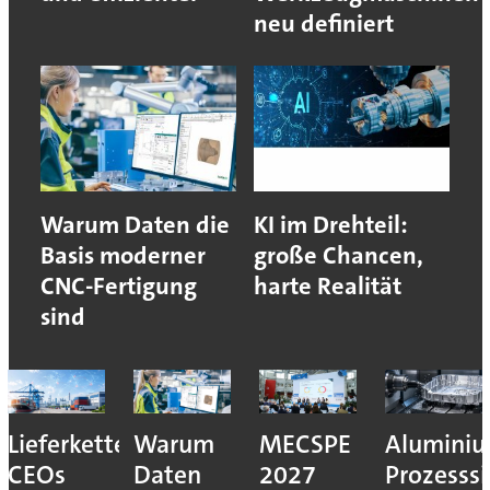
neu definiert
Warum Daten die
KI im Drehteil:
Basis moderner
große Chancen,
CNC-Fertigung
harte Realität
sind
Lieferkettenresilienz:
Warum
MECSPE
Aluminiu
CEOs
Daten
2027
Prozesssi