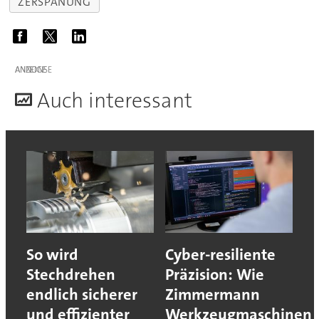
ZERSPANUNG
ANZEIGE
A
uch interessant
So wird
Cyber-resiliente
Stechdrehen
Präzision: Wie
endlich sicherer
Zimmermann
und effizienter
Werkzeugmaschinen