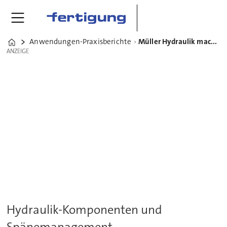
Anwendungen-Praxisberichte
Müller Hydraulik macht Hochdruck-Zerspanung effizienter
Home
ANZEIGE
ANZEIGE
Hydraulik-Komponenten und
Spänemanagement