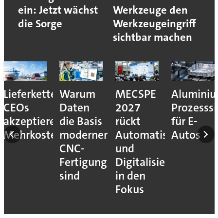
ein: Jetzt wächst
Werkzeuge den
die Sorge
Werkzeugeingriff
sichtbar machen
Lieferkettenresilienz:
Warum
MECSPE
Aluminiu
CEOs
Daten
2027
Prozesssi
akzeptieren
die Basis
rückt
für E-
Mehrkosten
moderner
Automatisierung
Autos
CNC-
und
Fertigung
Digitalisierung
sind
in den
Fokus