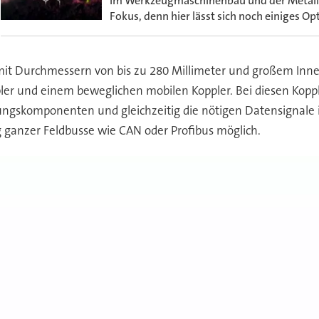
Im Werkzeugmaschinenbau und der Metallb
Fokus, denn hier lässt sich noch einiges 
it Durchmessern von bis zu 280 Millimeter und großem Innen
ler und einem beweglichen mobilen Koppler. Bei diesen Kopp
gskomponenten und gleichzeitig die nötigen Datensignale in 
g ganzer Feldbusse wie CAN oder Profibus möglich.