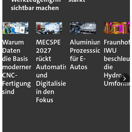
sichtbar machen
Warum
MECSPE
Aluminiumzerspanu
Fraunhof
Daten
2027
Prozesssicher
IWU
die Basis
rückt
für E-
beschleu
moderner
Automatisierung
Autos
die
CNC-
und
Hydro-
Fertigung
Digitalisierung
Umform
sind
in den
Fokus