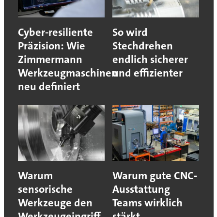
Cyber-resiliente
So wird
Präzision: Wie
Stechdrehen
Zimmermann
endlich sicherer
Werkzeugmaschinen
und effizienter
neu definiert
Warum
Warum gute CNC-
sensorische
Ausstattung
Werkzeuge den
Teams wirklich
Werkzeugeingriff
stärkt