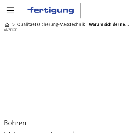
Qualitaetssicherung-Messtechnik
Warum sich der neue Stufenbohrer BasicDrill CM‑C lohnt
Home
ANZEIGE
ANZEIGE
Bohren