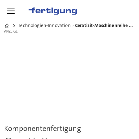
Technologien-Innovation
Ceratizit-Maschinenreihe mpmc für Komplettbearbeitung in XXL
Home
ANZEIGE
ANZEIGE
Komponentenfertigung