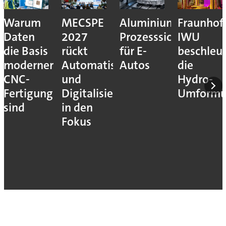
Warum
MECSPE
Aluminiumzerspanu
Fraunhof
Daten
2027
Prozesssicher
IWU
die Basis
rückt
für E-
beschleu
moderner
Automatisierung
Autos
die
CNC-
und
Hydro-
Fertigung
Digitalisierung
Umform
sind
in den
Fokus