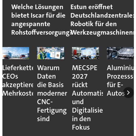
Welche Lösungen
Estun eröffnet
bietet Iscar für die
Deutschlandzentrale:
angespannte
Robotik für den
Rohstoffversorgung?
Werkzeugmaschinen
Lieferkettenresilienz:
Warum
MECSPE
Aluminiu
CEOs
Daten
2027
Prozesssi
akzeptieren
die Basis
rückt
für E-
Mehrkosten
moderner
Automatisierung
Autos
CNC-
und
Fertigung
Digitalisierung
sind
in den
Fokus