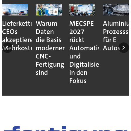
Lieferkettenresilienz:
Warum
MECSPE
Aluminiu
CEOs
Daten
2027
Prozesssi
akzeptieren
die Basis
rückt
für E-
Mehrkosten
moderner
Automatisierung
Autos
CNC-
und
Fertigung
Digitalisierung
sind
in den
Fokus