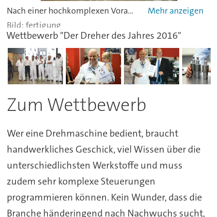
Nach einer hochkomplexen Vorausscheidung stellten sich die fünf Finalisten der Aufgabe an der Maschine (von links): Rolf Freimüller (1. Sieger), Diego Morabito (4. Sieger), Harald Lehmann (5. Sieger), Siegfried Kersch (3. Sieger) und Stephan Gosch (2. Sieger). Für den reibungslosen Ablauf an der Maschine zuständig: Bart de Coster (2. von links) sowie im Hintergrund Maurice Kammann, beide Haas Automation. -
fertigung
Wettbewerb "Der Dreher des Jahres 2016"
Zum Wettbewerb
Wer eine Drehmaschine bedient, braucht
handwerkliches Geschick, viel Wissen über die
unterschiedlichsten Werkstoffe und muss
zudem sehr komplexe Steuerungen
programmieren können. Kein Wunder, dass die
Branche händeringend nach Nachwuchs sucht,