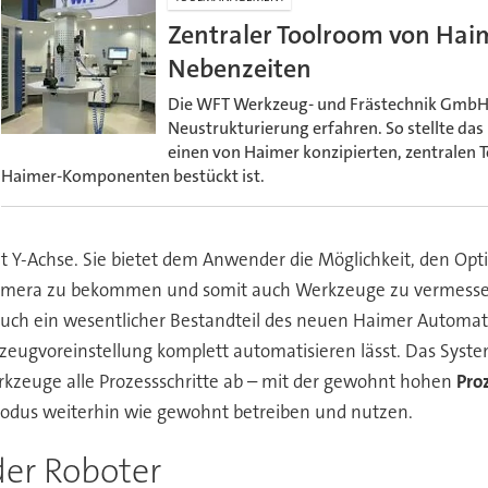
Zentraler Toolroom von Hai
Nebenzeiten
Die WFT Werkzeug- und Frästechnik GmbH h
Neustrukturierung erfahren. So stellte 
einen von Haimer konzipierten, zentralen
Haimer-Komponenten bestückt ist.
mit Y-Achse. Sie bietet dem Anwender die Möglichkeit, den Op
Kamera zu bekommen und somit auch Werkzeuge zu vermessen,
t auch ein wesentlicher Bestandteil des neuen Haimer Automa
rkzeugvoreinstellung komplett automatisieren lässt. Das Sys
euge alle Prozessschritte ab – mit der gewohnt hohen
Pro
 Modus weiterhin wie gewohnt betreiben und nutzen.
er Roboter