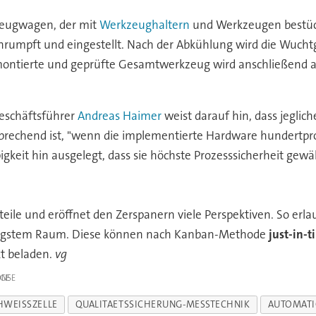
zeugwagen, der mit
Werkzeughaltern
und Werkzeugen bestückt
rumpft und eingestellt. Nach der Abkühlung wird die Wucht
 montierte und geprüfte Gesamtwerkzeug wird anschließend
eschäftsführer
Andreas Haimer
weist darauf hin, dass jeglich
prechend ist, "wenn die implementierte Hardware hundertpro
igkeit hin ausgelegt, dass sie höchste Prozesssicherheit gewä
eile und eröffnet den Zerspanern viele Perspektiven. So erla
gstem Raum. Diese können nach Kanban-Methode
just-in-
kt beladen.
vg
IGE
WEISSZELLE
QUALITAETSSICHERUNG-MESSTECHNIK
AUTOMAT