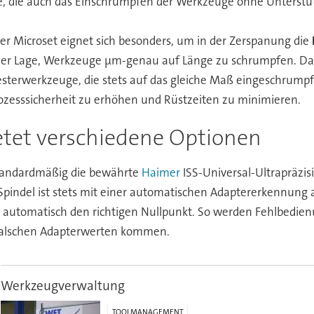
ne, die auch das Einschrumpfen der Werkzeuge ohne Unterst
er Microset eignet sich besonders, um in der Zerspanung die
n der Lage, Werkzeuge μm-genau auf Länge zu schrumpfen. Da
terwerkzeuge, die stets auf das gleiche Maß eingeschrumpft 
rozesssicherheit zu erhöhen und Rüstzeiten zu minimieren.
etet verschiedene Optionen
 standardmäßig die bewährte
Haimer
ISS-Universal-Ultrapräzi
pindel ist stets mit einer automatischen Adaptererkennung au
 automatisch den richtigen Nullpunkt. So werden Fehlbedien
 falschen Adapterwerten kommen.
Werkzeugverwaltung
TOOLMANAGEMENT