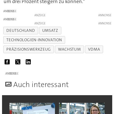
um drei Prozent steigern zu können."
ANZEIGE
ANZEIGE
ANZEIGE
ANZEIGE
DEUTSCHLAND
UMSATZ
TECHNOLOGIEN-INNOVATION
PRÄZISIONSWERKZEUG
WACHSTUM
VDMA
ANZEIGE
A
uch interessant