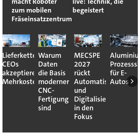
macht Roboter
live: Technik, die
zum mobilen
begeistert
Fräseinsatzzentrum
Lieferkettenresilienz:
Warum
MECSPE
Aluminiu
CEOs
Daten
2027
Prozesssi
akzeptieren
die Basis
rückt
für E-
Mehrkosten
moderner
Automatisierung
Autos
CNC-
und
Fertigung
Digitalisierung
sind
in den
Fokus