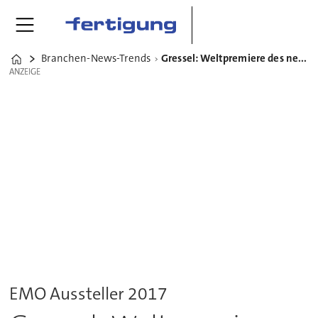
Branchen-News-Trends
Gressel: Weltpremiere des neuen modularen Doppelspanners D2
Home
ANZEIGE
ANZEIGE
EMO Aussteller 2017