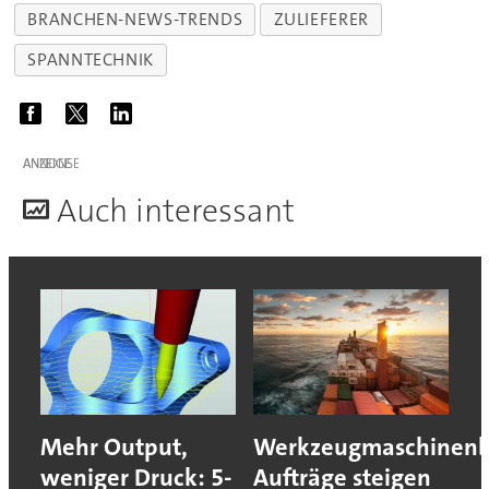
BRANCHEN-NEWS-TRENDS
ZULIEFERER
SPANNTECHNIK
ANZEIGE
A
uch interessant
Mehr Output,
Werkzeugmaschinenb
weniger Druck: 5-
Aufträge steigen