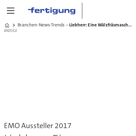
Branchen-News-Trends
Liebherr: Eine Wälzfräsmaschine für kurze Prozesszeiten
Home
ANZEIGE
ANZEIGE
EMO Aussteller 2017