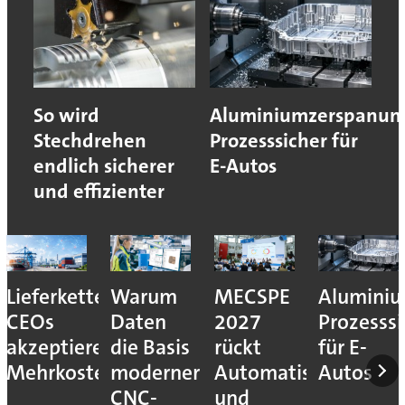
So wird
Aluminiumzerspanun
Stechdrehen
Prozesssicher für
endlich sicherer
E-Autos
und effizienter
Lieferkettenresilienz:
Warum
MECSPE
Aluminiu
CEOs
Daten
2027
Prozesssi
akzeptieren
die Basis
rückt
für E-
Mehrkosten
moderner
Automatisierung
Autos
CNC-
und