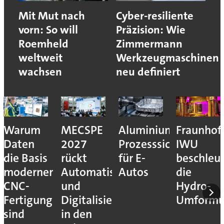
Mit Mut nach
Cyber-resiliente
vorn: So will
Präzision: Wie
Roemheld
Zimmermann
weltweit
Werkzeugmaschinen
wachsen
neu definiert
Warum
MECSPE
Aluminiumzerspanu
Fraunhof
Daten
2027
Prozesssicher
IWU
die Basis
rückt
für E-
beschleu
moderner
Automatisierung
Autos
die
CNC-
und
Hydro-
Fertigung
Digitalisierung
Umform
sind
in den