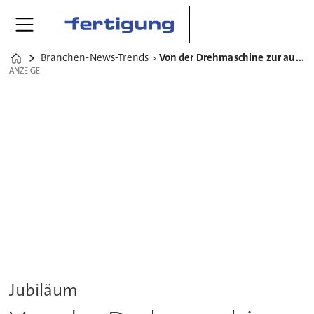
Branchen-News-Trends
Von der Drehmaschine zur autonomen Fertigung – 75 Jahre Hainbuch
Home
ANZEIGE
ANZEIGE
Jubiläum