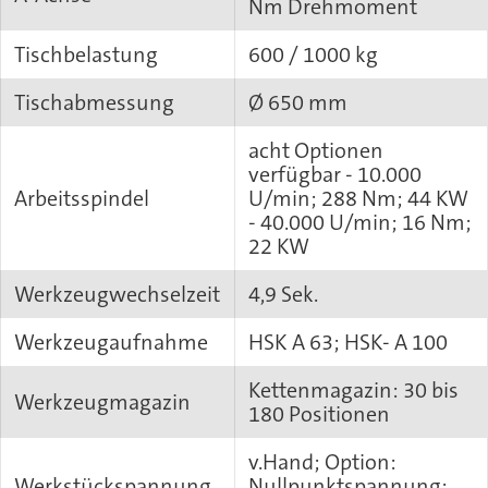
Nm Drehmoment
Tischbelastung
600 / 1000 kg
Tischabmessung
Ø 650 mm
acht Optionen
verfügbar - 10.000
Arbeitsspindel
U/min; 288 Nm; 44 KW
- 40.000 U/min; 16 Nm;
22 KW
Werkzeugwechselzeit
4,9 Sek.
Werkzeugaufnahme
HSK A 63; HSK- A 100
Kettenmagazin: 30 bis
Werkzeugmagazin
180 Positionen
v.Hand; Option:
Werkstückspannung
Nullpunktspannung;