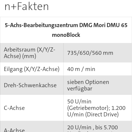
n+Fakten
5-Achs-Bearbeitungszentrum DMG Mori DMU 65
monoBlock
Arbeitsraum (X/Y/Z-
735/650/560 mm
Achse) (mm)
Eilgang (X/Y/Z-Achse)
40 m / min
sieben Optionen
Dreh-Schwenkachse
verfügbar
50 U/min
C-Achse
(Getriebemotor); 1.200
U/min (Direct Drive)
20 U/min , bis 5.700
A-Achse