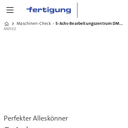
Maschinen-Check
5-Achs-Bearbeitungszentrum DMU 65 monoBlock von DMG Mori
Home
ANZEIGE
ANZEIGE
Perfekter Alleskönner