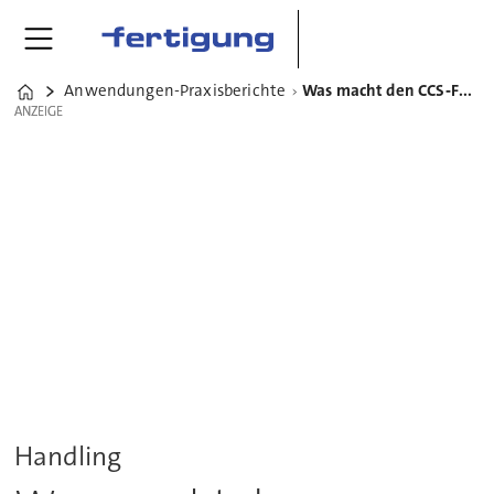
Anwendungen-Praxisberichte
Was macht den CCS‑Fastlox von RUD so effizient?
Home
ANZEIGE
ANZEIGE
Handling