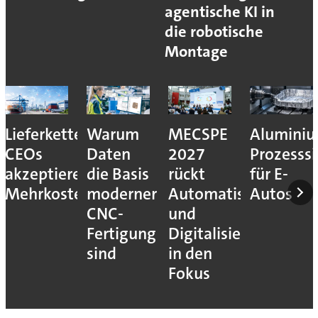
agentische KI in
die robotische
Montage
Lieferkettenresilienz:
Warum
MECSPE
Aluminiu
CEOs
Daten
2027
Prozesssi
akzeptieren
die Basis
rückt
für E-
Mehrkosten
moderner
Automatisierung
Autos
CNC-
und
Fertigung
Digitalisierung
sind
in den
Fokus