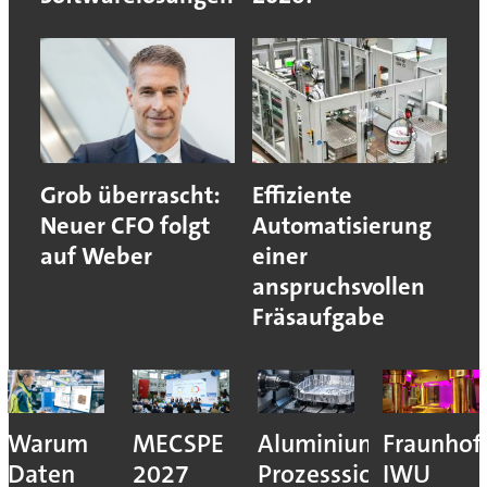
Grob überrascht:
Effiziente
Neuer CFO folgt
Automatisierung
auf Weber
einer
anspruchsvollen
Fräsaufgabe
Warum
MECSPE
Aluminiumzerspanu
Fraunhof
Daten
2027
Prozesssicher
IWU