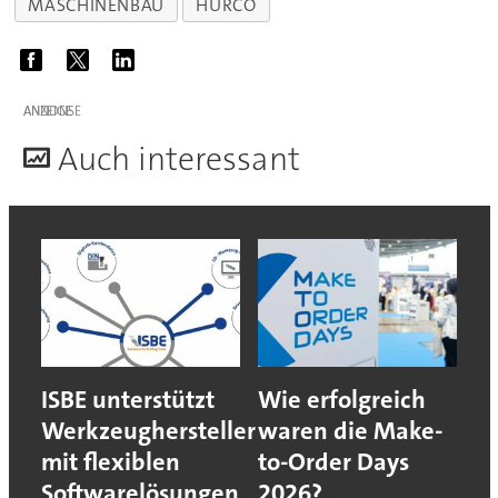
MASCHINENBAU
HURCO
ANZEIGE
A
uch interessant
ISBE unterstützt
Wie erfolgreich
Werkzeughersteller
waren die Make-
mit flexiblen
to-Order Days
Softwarelösungen
2026?