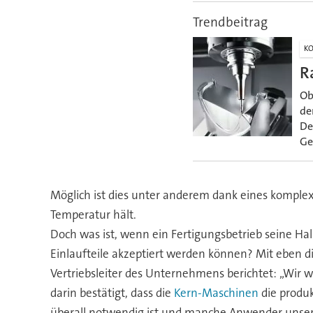
Trendbeitrag
KO
R
Ob
de
De
Ge
Möglich ist dies unter anderem dank eines komp
Temperatur hält.
Doch was ist, wenn ein Fertigungsbetrieb seine Hal
Einlaufteile akzeptiert werden können? Mit eben 
Vertriebsleiter des Unternehmens berichtet: „Wir 
darin bestätigt, dass die
Kern-Maschinen
die produk
überall notwendig ist und manche Anwender unsere 