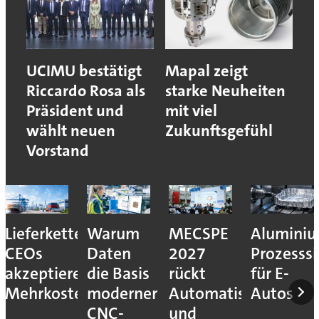
UCIMU bestätigt
Mapal zeigt
Riccardo Rosa als
starke Neuheiten
Präsident und
mit viel
wählt neuen
Zukunftsgefühl
Vorstand
Lieferkettenresilienz:
Warum
MECSPE
Aluminiu
CEOs
Daten
2027
Prozesssi
akzeptieren
die Basis
rückt
für E-
Mehrkosten
moderner
Automatisierung
Autos
CNC-
und