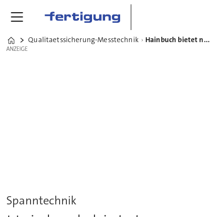
Qualitaetssicherung-Messtechnik
Hainbuch bietet nun auch Sonderlösungen an
Home
ANZEIGE
ANZEIGE
Spanntechnik