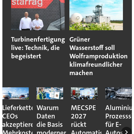
Turbinenfertigung
Grüner
live: Technik, die
Wasserstoff soll
begeistert
Wolframproduktion
klimafreundlicher
machen
Lieferkettenresilienz:
Warum
MECSPE
Aluminiu
CEOs
Daten
2027
Prozesssi
akzeptieren
die Basis
rückt
für E-
Mehrkosten
moderner
Automatisierung
Autos