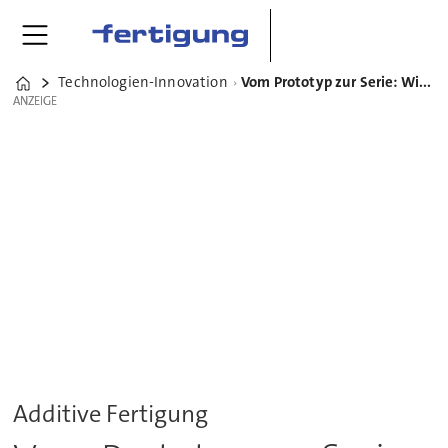
Technologien-Innovation
Vom Prototyp zur Serie: Wie 3D-Druck die industrielle Produktion verändert
Home
ANZEIGE
ANZEIGE
Additive Fertigung