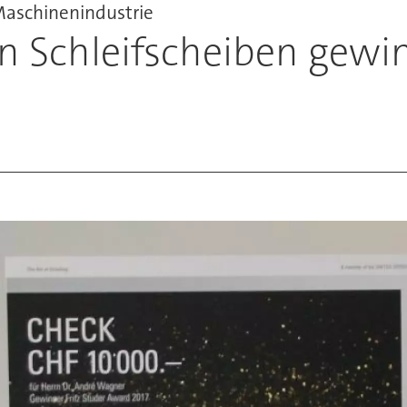
Maschinenindustrie
en Schleifscheiben gewin