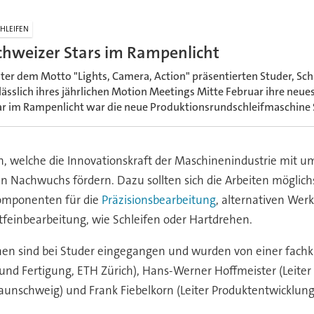
HLEIFEN
chweizer Stars im Rampenlicht
ter dem Motto "Lights, Camera, Action" präsentierten Studer, Sc
lässlich ihres jährlichen Motion Meetings Mitte Februar ihre neue
ar im Rampenlicht war die neue Produktionsrundschleifmaschine 
dern, welche die Innovationskraft der Maschinenindustrie mit
en Nachwuchs fördern. Dazu sollten sich die Arbeiten mögl
komponenten für die
Präzisionsbearbeitung
, alternativen We
tfeinbearbeitung, wie Schleifen oder Hartdrehen.
nen sind bei Studer eingegangen und wurden von einer fachk
d Fertigung, ETH Zürich), Hans-Werner Hoffmeister (Leiter Fe
unschweig) und Frank Fiebelkorn (Leiter Produktentwicklung,