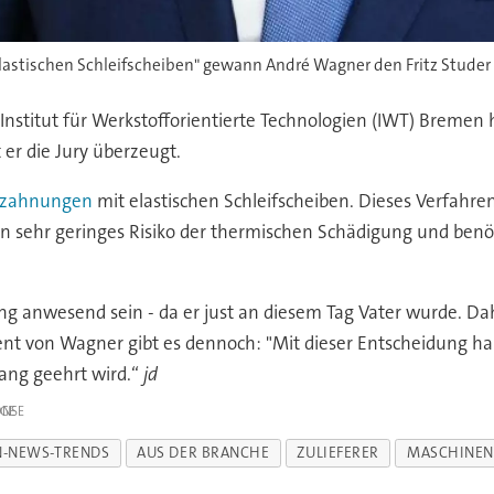
elastischen Schleifscheiben" gewann André Wagner den Fritz Studer 
-Institut für Werkstofforientierte Technologien (IWT) Bremen
er die Jury überzeugt.
rzahnungen
mit elastischen Schleifscheiben. Dieses Verfahre
in sehr geringes Risiko der thermischen Schädigung und ben
hung anwesend sein - da er just an diesem Tag Vater wurde. D
 von Wagner gibt es dennoch: "Mit dieser Entscheidung habe i
fang geehrt wird.“
jd
IGE
-NEWS-TRENDS
AUS DER BRANCHE
ZULIEFERER
MASCHINE