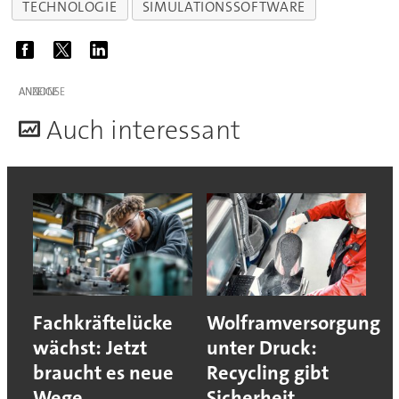
TECHNOLOGIE
SIMULATIONSSOFTWARE
ANZEIGE
A
uch interessant
Fachkräftelücke
Wolframversorgung
wächst: Jetzt
unter Druck:
braucht es neue
Recycling gibt
Wege
Sicherheit