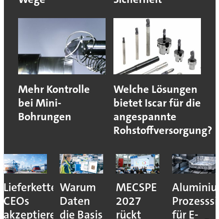
Mehr Kontrolle
Welche Lösungen
bei Mini-
bietet Iscar für die
Bohrungen
angespannte
Rohstoffversorgung?
Lieferkettenresilienz:
Warum
MECSPE
Aluminiu
CEOs
Daten
2027
Prozesssi
akzeptieren
die Basis
rückt
für E-