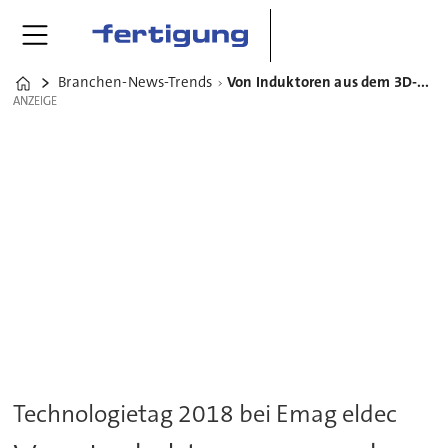
Branchen-News-Trends
Von Induktoren aus dem 3D-Drucker bis hin zur Arbeitswelt 4.0
Home
ANZEIGE
ANZEIGE
Technologietag 2018 bei Emag eldec