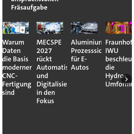
Fräsaufgabe
Warum
MECSPE
Aluminiumzerspanu
Fraunhof
Daten
2027
Prozesssicher
IWU
die Basis
rückt
für E-
beschleu
moderner
Automatisierung
Autos
die
CNC-
und
Hydro-
Fertigung
Digitalisierung
Umform
sind
in den
Fokus