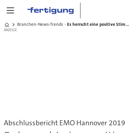
Branchen-News-Trends
Es herrscht eine positive Stimmung auf der EMO auch in unsicheren Zeiten
Home
ANZEIGE
ANZEIGE
Abschlussbericht EMO Hannover 2019