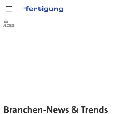
Home
ANZEIGE
ANZEIGE
Industrienews
–
Fertigung
im
Wandel
Branchen-News & Trends